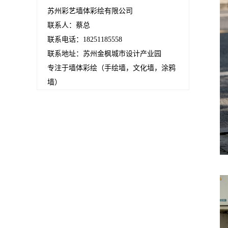
苏州彩艺墙体彩绘有限公司
联系人：蔡总
联系电话：18251185558
联系地址：苏州金枫城市设计产业园
专注于墙体彩绘（手绘墙，文化墙，涂鸦
墙）