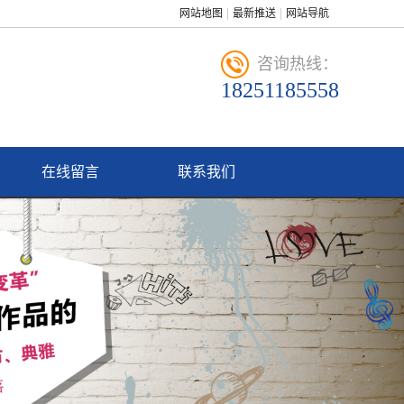
网站地图
最新推送
网站导航
咨询热线：
18251185558
在线留言
联系我们