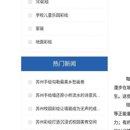
3D彩绘
学校儿童乐园彩绘
家装
地面彩绘
热门新闻
每
苏州手绘勾勒最美乡愁画卷
漫步在
苏州手绘墙还原小桥流水的诗意风...
生。这
现
苏州校园彩绘让墙面成为无声的成...
等正能
苏州彩绘打造沉浸式校园美育空间
力；有