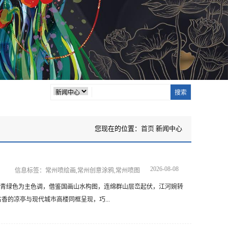
您现在的位置：
首页
新闻中心
2026-08-08
信息标签：常州喷绘画,常州创意涂鸦,常州喷图
青绿色为主色调，借鉴国画山水构图，连绵群山层峦起伏，江河婉转
的凉亭与现代城市高楼同框呈现，巧...