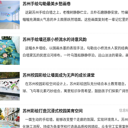
苏州手绘勾勒最美乡愁画卷
这副苏州手绘白墙之上，老槐树静静伫立，古朴石磨静静安放，竹编
幅幅充满烟火气息的乡土图景跃然墙面。这些画面复刻老一辈记忆里的江
苏州手绘墙还原小桥流水的诗意风韵
这幅水乡墙绘，以国画水墨的表现手法，勾勒出小桥流水人家的经典
白墙黛瓦的民居沿河排布，一叶乌篷船静静停泊，远山淡淡的晕染，画面
苏州校园彩绘让墙面成为无声的成长课堂
在苏州校园彩绘空间设计上，苏州彩绘团队充分结合本土教育理念，
球、飞鸟等元素巧妙组合，寓意知识孕育希望，鼓励孩子们探索广阔世界
信息
苏州彩绘打造沉浸式校园美育空间
一面生动的手绘墙，能够改变整个走廊的氛围，实现环境育人。苏州
化施工流程，持续为各类学校打造高品质校园墙绘，众多完工实景案例直