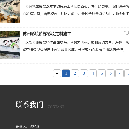
苏州地面彩绘选本地源头施工团队更省心、性价比更高。我们深耕墙
面彩绘定制，涵盖校园、社区、商业、景区全场景彩绘项目，服务所有区
信
苏州彩绘阶梯彩绘定制施工
这款苏州彩绘整体画面以海洋科普为内核，柔和蓝调为主，海豚、热
锐夸张造型适配产业园等公共区域。分层式画面顺着台阶纵向延伸，上下
«
1
2
3
4
5
6
7
联系我们
CONTANT
联系人：武经理