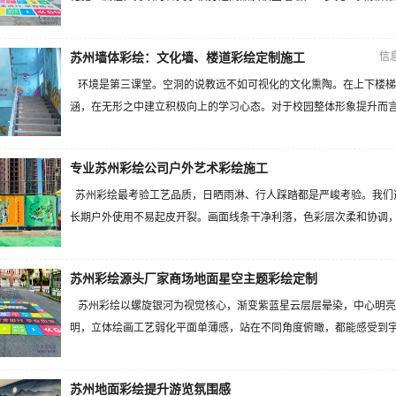
信
苏州墙体彩绘：文化墙、楼道彩绘定制施工
环境是第三课堂。空洞的说教远不如可视化的文化熏陶。在上下楼梯
涵，在无形之中建立积极向上的学习心态。对于校园整体形象提升而言，
专业苏州彩绘公司户外艺术彩绘施工
苏州彩绘最考验工艺品质，日晒雨淋、行人踩踏都是严峻考验。我们
长期户外使用不易起皮开裂。画面线条干净利落，色彩层次柔和协调，远
苏州彩绘源头厂家商场地面星空主题彩绘定制
苏州彩绘以螺旋银河为视觉核心，渐变紫蓝星云层层晕染，中心明亮
明，立体绘画工艺弱化平面单薄感，站在不同角度俯瞰，都能感受到宇宙
苏州地面彩绘提升游览氛围感