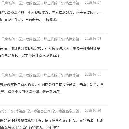
2026-08-07
信息标签：常州喷绘画,常州墙上彩绘,常州墙面喷绘
的箩筐盛满稻谷，小河蜿蜒流淌，老屋炊烟袅袅，燕子掠过远山，一
南乡村生活，石磨碾米、小桥流水、...
2026-08-04
信息标签：常州喷绘画,常州墙上彩绘,常州墙体彩绘
画面。清澈的河道蜿蜒穿梭，石拱桥横跨水面，岸边垂柳随风摇曳，
宁静悠远，完美还原江南水乡的意境...
2026-08-01
信息标签：常州喷绘画,常州墙上彩绘,常州墙体喷绘
兼顾观赏性与育人价值。如同这条教学楼长廊彩绘，书本、幼苗、星
。清新柔和的蓝绿色调，避开刺眼浓...
2026-07-30
标签：常州喷绘画,常州喷绘画公司,常州喷绘画多少钱
彩绘专注校园墙体彩绘工程，依靠成熟的设计团队、专业画师、标准
观展现手绘墙面独特魅力。我们坚持...