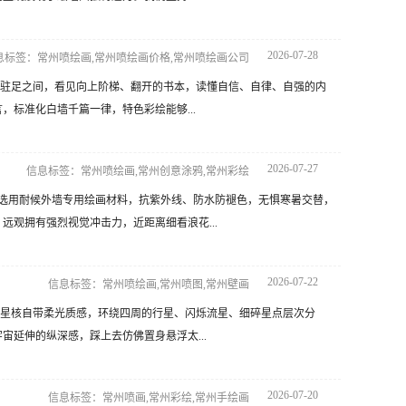
2026-07-28
息标签：常州喷绘画,常州喷绘画价格,常州喷绘画公司
驻足之间，看见向上阶梯、翻开的书本，读懂自信、自律、自强的内
标准化白墙千篇一律，特色彩绘能够...
2026-07-27
信息标签：常州喷绘画,常州创意涂鸦,常州彩绘
选用耐候外墙专用绘画材料，抗紫外线、防水防褪色，无惧寒暑交替，
观拥有强烈视觉冲击力，近距离细看浪花...
2026-07-22
信息标签：常州喷绘画,常州喷图,常州壁画
星核自带柔光质感，环绕四周的行星、闪烁流星、细碎星点层次分
延伸的纵深感，踩上去仿佛置身悬浮太...
2026-07-20
信息标签：常州喷画,常州彩绘,常州手绘画