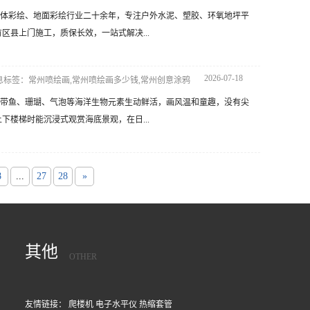
体彩绘、地面彩绘行业二十余年，专注户外水泥、塑胶、环氧地坪平
县上门施工，质保长效，一站式解决...
2026-07-18
息标签：常州喷绘画,常州喷绘画多少钱,常州创意涂鸦
带鱼、珊瑚、气泡等海洋生物元素生动鲜活，画风温和童趣，没有尖
楼梯时能沉浸式观赏海底景观，在日...
8
...
27
28
»
其他
OTHER
友情链接：
爬楼机
电子水平仪
热缩套管