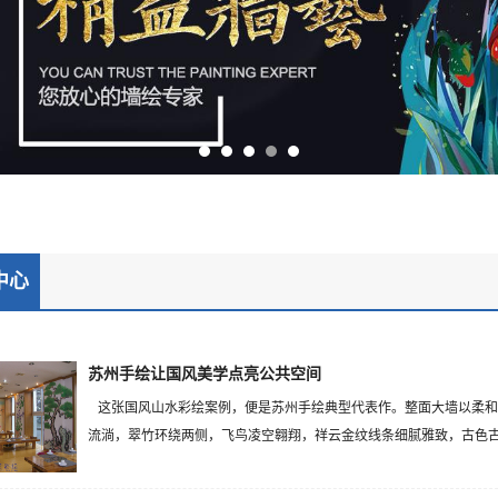
中心
苏州手绘让国风美学点亮公共空间
这张国风山水彩绘案例，便是苏州手绘典型代表作。整面大墙以柔和
流淌，翠竹环绕两侧，飞鸟凌空翱翔，祥云金纹线条细腻雅致，古色古香